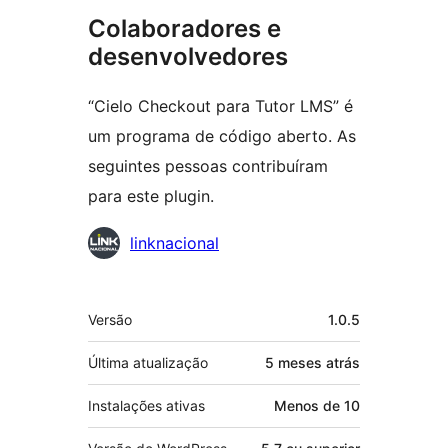
Colaboradores e
desenvolvedores
“Cielo Checkout para Tutor LMS” é
um programa de código aberto. As
seguintes pessoas contribuíram
para este plugin.
Colaboradores
linknacional
Meta
Versão
1.0.5
Última atualização
5 meses
atrás
Instalações ativas
Menos de 10