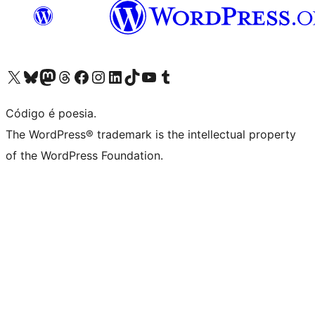
Acessar nossa conta do X (antigo Twitter)
Acessar nossa conta do Bluesky
Acessar nossa conta do Mastodon
Acessar nossa conta do Threads
Acessar nossa página do Facebook
Acessar nossa conta do Instagram
Acessar nossa conta do LinkedIn
Acessar nossa conta do TikTok
Acessar nosso canal do YouTube
Acessar nossa conta no Tumblr
Código é poesia.
The WordPress® trademark is the intellectual property
of the WordPress Foundation.