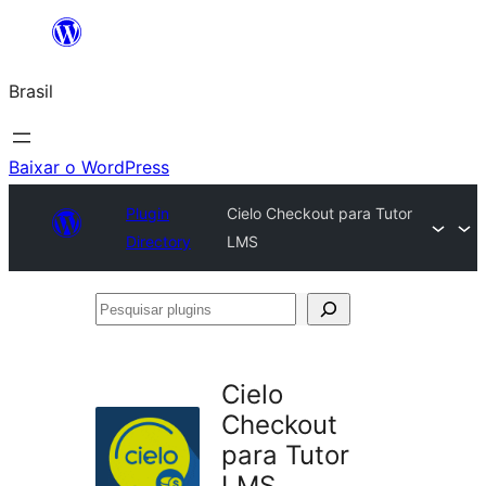
Pular
para
Brasil
o
conteúdo
Baixar o WordPress
Plugin
Cielo Checkout para Tutor
Directory
LMS
Pesquisar
plugins
Cielo
Checkout
para Tutor
LMS