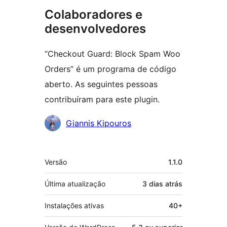
Colaboradores e
desenvolvedores
“Checkout Guard: Block Spam Woo
Orders” é um programa de código
aberto. As seguintes pessoas
contribuíram para este plugin.
Colaboradores
Giannis Kipouros
Meta
Versão
1.1.0
Última atualização
3 dias
atrás
Instalações ativas
40+