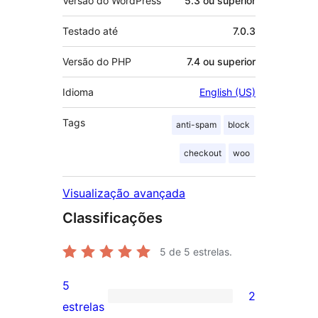
Versão do WordPress
5.3 ou superior
Testado até
7.0.3
Versão do PHP
7.4 ou superior
Idioma
English (US)
Tags
anti-spam
block
checkout
woo
Visualização avançada
Classificações
5
de 5 estrelas.
5
2
2
estrelas