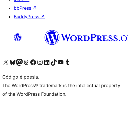
bbPress
↗
BuddyPress
↗
Acessar nossa conta do X (antigo Twitter)
Acessar nossa conta do Bluesky
Acessar nossa conta do Mastodon
Acessar nossa conta do Threads
Acessar nossa página do Facebook
Acessar nossa conta do Instagram
Acessar nossa conta do LinkedIn
Acessar nossa conta do TikTok
Acessar nosso canal do YouTube
Acessar nossa conta no Tumblr
Código é poesia.
The WordPress® trademark is the intellectual property
of the WordPress Foundation.