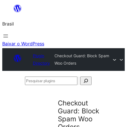
Pular
para
Brasil
o
conteúdo
Baixar o WordPress
Plugin
Checkout Guard: Block Spam
Directory
Woo Orders
Pesquisar
plugins
Checkout
Guard: Block
Spam Woo
Orders