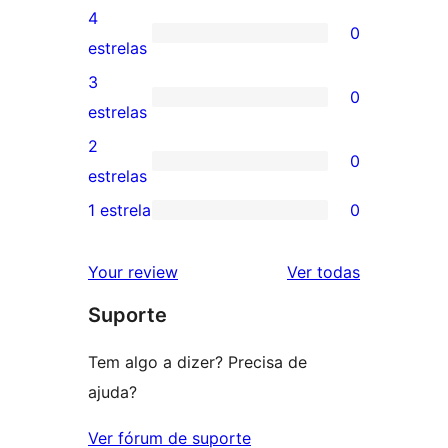
avaliações
4
0
com
0
estrelas
5
avaliação
3
0
estrelas
com
0
estrelas
4
avaliação
2
0
estrela
com
0
estrelas
3
avaliação
1 estrela
0
0
estrela
com
avaliação
2
avaliações
Your review
Ver todas
com
estrela
Suporte
1
estrela
Tem algo a dizer? Precisa de
ajuda?
Ver fórum de suporte