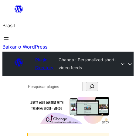
Pular
para
Brasil
o
conteúdo
Baixar o WordPress
Plugin
Changa : Personalized short-
Directory
video feeds
Pesquisar
plugins