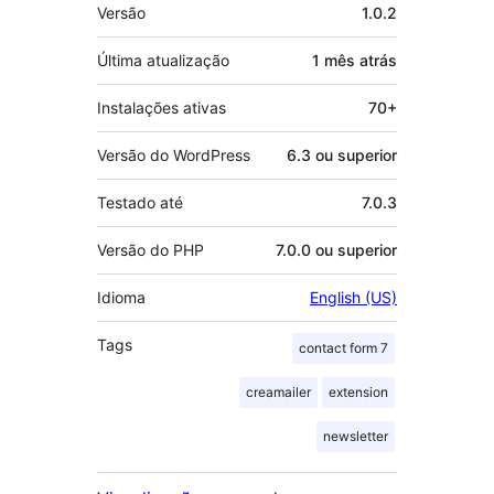
Meta
Versão
1.0.2
Última atualização
1 mês
atrás
Instalações ativas
70+
Versão do WordPress
6.3 ou superior
Testado até
7.0.3
Versão do PHP
7.0.0 ou superior
Idioma
English (US)
Tags
contact form 7
creamailer
extension
newsletter