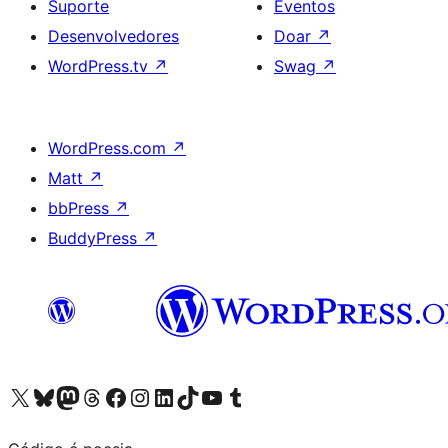
Suporte
Eventos
Desenvolvedores
Doar
↗
WordPress.tv
↗
Swag
↗
WordPress.com
↗
Matt
↗
bbPress
↗
BuddyPress
↗
Acessar nossa conta do X (antigo Twitter)
Acessar nossa conta do Bluesky
Acessar nossa conta do Mastodon
Acessar nossa conta do Threads
Acessar nossa página do Facebook
Acessar nossa conta do Instagram
Acessar nossa conta do LinkedIn
Acessar nossa conta do TikTok
Acessar nosso canal do YouTube
Acessar nossa conta no Tumblr