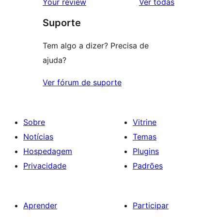
avaliações
Your review
Ver todas
com
estrela
Suporte
1
estrela
Tem algo a dizer? Precisa de
ajuda?
Ver fórum de suporte
Sobre
Vitrine
Notícias
Temas
Hospedagem
Plugins
Privacidade
Padrões
Aprender
Participar