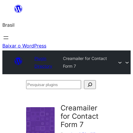
Pular
para
Brasil
o
conteúdo
Baixar o WordPress
Plugin
Creamailer for Contact
Directory
Form 7
Pesquisar
plugins
Creamailer
for Contact
Form 7