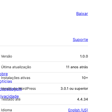
Baixar
Suporte
Meta
Versão
1.0.0
Última atualização
11 anos
atrás
obre
Instalações ativas
10+
otícias
ospedagem
Versão do WordPress
3.0.1 ou superior
rivacidade
Testado até
4.4.34
Idioma
English (US)