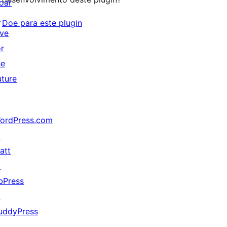
oar
↗
Doe para este plugin
ive
or
he
uture
ordPress.com
↗
att
↗
bPress
↗
uddyPress
↗