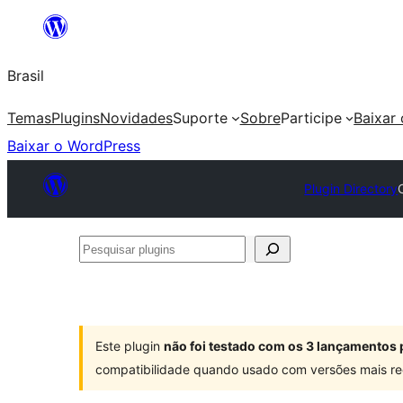
Pular
para
Brasil
o
conteúdo
Temas
Plugins
Novidades
Suporte
Sobre
Participe
Baixar
Baixar o WordPress
Plugin Directory
Pesquisar
plugins
Este plugin
não foi testado com os 3 lançamentos 
compatibilidade quando usado com versões mais re