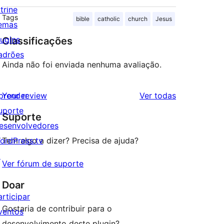
trine
Tags
bible
catholic
church
Jesus
emas
lugins
Classificações
adrões
Ainda não foi enviada nenhuma avaliação.
avaliações
prender
Your review
Ver todas
uporte
Suporte
esenvolvedores
ordPress.tv
Tem algo a dizer? Precisa de ajuda?
↗
Ver fórum de suporte
Doar
articipar
Gostaria de contribuir para o
ventos
desenvolvimento deste plugin?