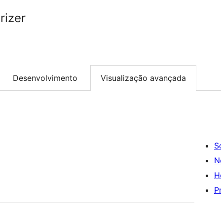
rizer
Desenvolvimento
Visualização avançada
S
N
H
P