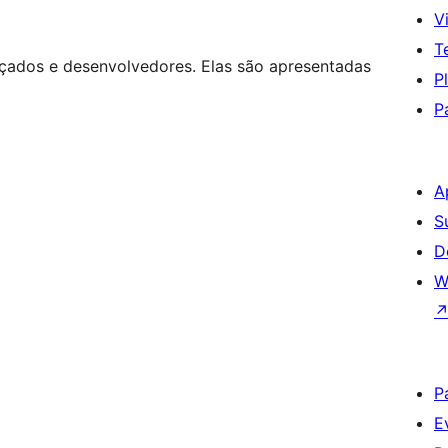
Vi
T
nçados e desenvolvedores. Elas são apresentadas
P
P
A
S
D
W
P
E