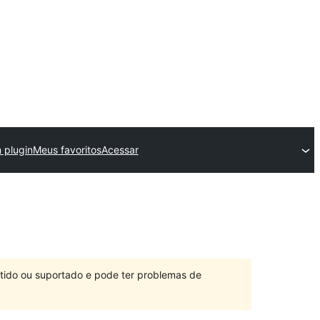
 plugin
Meus favoritos
Acessar
ntido ou suportado e pode ter problemas de