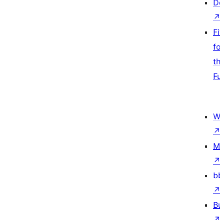
D
F
f
t
F
W
M
b
B