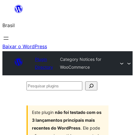
Pular
para
Brasil
o
conteúdo
Baixar o WordPress
Plugin
Category Notices for
Directory
WooCommerce
Pesquisar
plugins
Este plugin
não foi testado com os
3 lançamentos principais mais
recentes do WordPress
. Ele pode