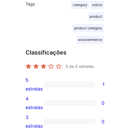
Tags
category
notice
product
product category
woocommerce
Classificações
3
de 5 estrelas.
5
1
1
estrelas
avaliação
4
0
com
0
estrelas
5
avaliação
3
0
estrela
com
0
estrelas