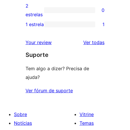
4
avaliação
2
0
estrela
com
0
estrelas
3
avaliação
1 estrela
1
1
estrela
com
avaliação
2
avaliações
Your review
Ver todas
com
estrela
Suporte
1
estrela
Tem algo a dizer? Precisa de
ajuda?
Ver fórum de suporte
Sobre
Vitrine
Notícias
Temas