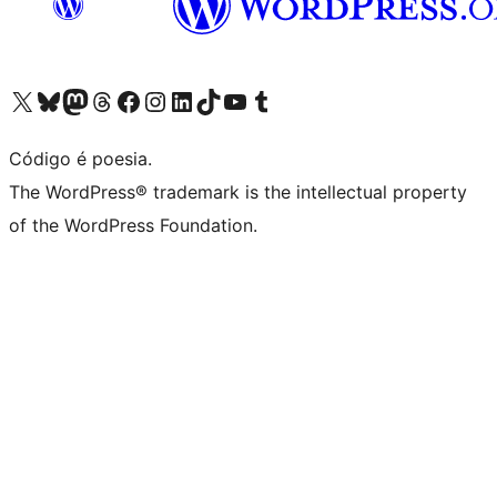
Acessar nossa conta do X (antigo Twitter)
Acessar nossa conta do Bluesky
Acessar nossa conta do Mastodon
Acessar nossa conta do Threads
Acessar nossa página do Facebook
Acessar nossa conta do Instagram
Acessar nossa conta do LinkedIn
Acessar nossa conta do TikTok
Acessar nosso canal do YouTube
Acessar nossa conta no Tumblr
Código é poesia.
The WordPress® trademark is the intellectual property
of the WordPress Foundation.