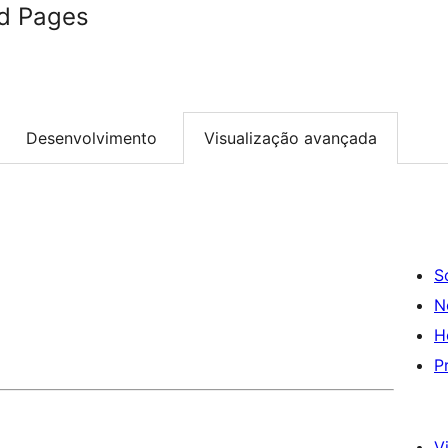
d Pages
Desenvolvimento
Visualização avançada
S
N
H
P
Vi