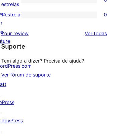
estrela
com
0
estrelas
↗
3
avaliação
ive
1 estrela
0
0
estrela
com
or
avaliação
2
he
avaliações
Your review
Ver todas
com
estrela
uture
Suporte
1
estrela
Tem algo a dizer? Precisa de ajuda?
ordPress.com
Ver fórum de suporte
↗
att
↗
bPress
↗
uddyPress
↗