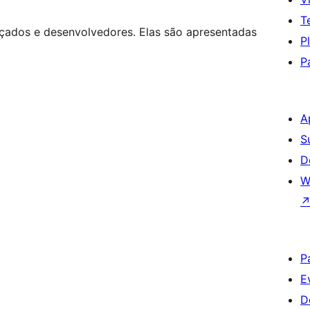
T
nçados e desenvolvedores. Elas são apresentadas
P
P
A
S
D
W
P
E
D