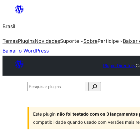
Pular
para
Brasil
o
conteúdo
Temas
Plugins
Novidades
Suporte
Sobre
Participe
Baixar
Baixar o WordPress
Plugin Directory
C
Pesquisar
plugins
Este plugin
não foi testado com os 3 lançamentos 
compatibilidade quando usado com versões mais re