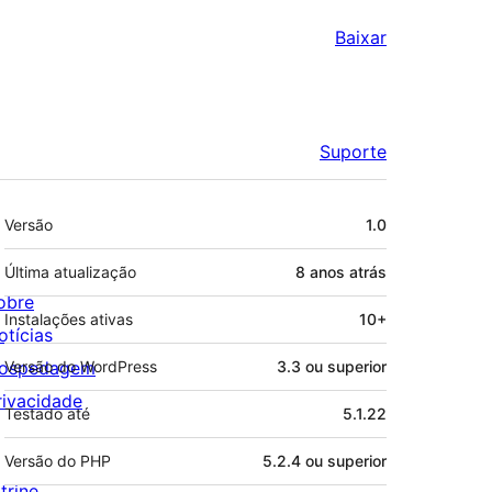
Baixar
Suporte
Meta
Versão
1.0
Última atualização
8 anos
atrás
obre
Instalações ativas
10+
otícias
ospedagem
Versão do WordPress
3.3 ou superior
rivacidade
Testado até
5.1.22
Versão do PHP
5.2.4 ou superior
trine