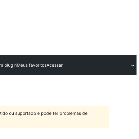
m plugin
Meus favoritos
Acessar
ntido ou suportado e pode ter problemas de