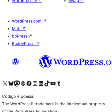
WordPress.tv
↗
Swag
↗
WordPress.com
↗
Matt
↗
bbPress
↗
BuddyPress
↗
Acessar nossa conta do X (antigo Twitter)
Acessar nossa conta do Bluesky
Acessar nossa conta do Mastodon
Acessar nossa conta do Threads
Acessar nossa página do Facebook
Acessar nossa conta do Instagram
Acessar nossa conta do LinkedIn
Acessar nossa conta do TikTok
Acessar nosso canal do YouTube
Acessar nossa conta no Tumblr
Código é poesia.
The WordPress® trademark is the intellectual property
of the WordPress Foundation.