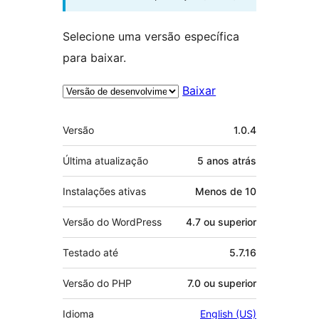
Selecione uma versão específica
para baixar.
Baixar
Meta
Versão
1.0.4
Última atualização
5 anos
atrás
Instalações ativas
Menos de 10
Versão do WordPress
4.7 ou superior
Testado até
5.7.16
Versão do PHP
7.0 ou superior
Idioma
English (US)