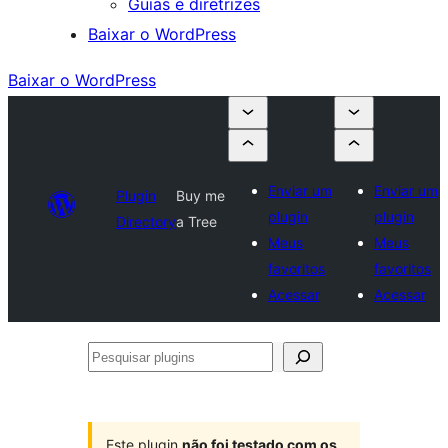
Guias e diretrizes
Baixar o WordPress
Baixar o WordPress
Enviar um
Enviar um
Plugin
Buy me
plugin
plugin
Directory
a Tree
Meus
Meus
favoritos
favoritos
Acessar
Acessar
Pesquisar
plugins
Este plugin
não foi testado com os