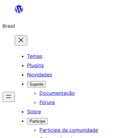
Pular
para
Brasil
o
conteúdo
Temas
Plugins
Novidades
Suporte
Documentação
Fóruns
Sobre
Participe
Participe da comunidade