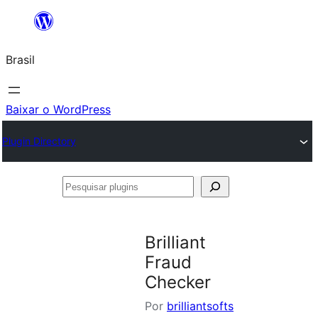
Pular
para
Brasil
o
conteúdo
Baixar o WordPress
Plugin Directory
Pesquisar
plugins
Brilliant
Fraud
Checker
Por
brilliantsofts