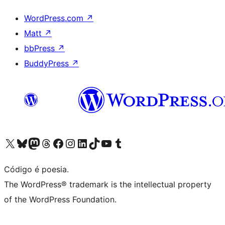
WordPress.com
↗
Matt
↗
bbPress
↗
BuddyPress
↗
Acessar nossa conta do X (antigo Twitter)
Acessar nossa conta do Bluesky
Acessar nossa conta do Mastodon
Acessar nossa conta do Threads
Acessar nossa página do Facebook
Acessar nossa conta do Instagram
Acessar nossa conta do LinkedIn
Acessar nossa conta do TikTok
Acessar nosso canal do YouTube
Acessar nossa conta no Tumblr
Código é poesia.
The WordPress® trademark is the intellectual property
of the WordPress Foundation.