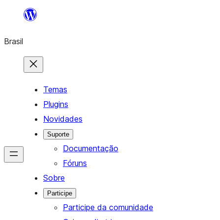
Pular
para
Brasil
o
conteúdo
Temas
Plugins
Novidades
Suporte
Documentação
Fóruns
Sobre
Participe
Participe da comunidade