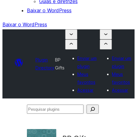
Guias e diretrizes
Baixar o WordPress
Baixar o WordPress
Enviar um
Enviar um
Plugin
BP
plugin
plugin
Directory
Gifts
Meus
Meus
favoritos
favoritos
Acessar
Acessar
Pesquisar
plugins