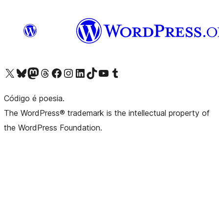
Acessar nossa conta do X (antigo Twitter)
Acessar nossa conta do Bluesky
Acessar nossa conta do Mastodon
Acessar nossa conta do Threads
Acessar nossa página do Facebook
Acessar nossa conta do Instagram
Acessar nossa conta do LinkedIn
Acessar nossa conta do TikTok
Acessar nosso canal do YouTube
Acessar nossa conta no Tumblr
Código é poesia.
The WordPress® trademark is the intellectual property of
the WordPress Foundation.