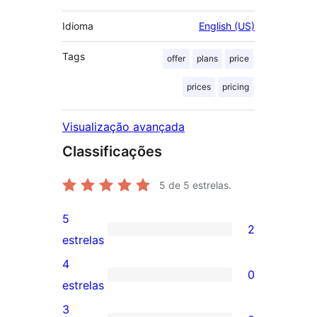
Idioma
English (US)
Tags
offer
plans
price
prices
pricing
Visualização avançada
Classificações
5
de 5 estrelas.
5
2
2
estrelas
avaliações
4
0
com
0
estrelas
5
avaliação
3