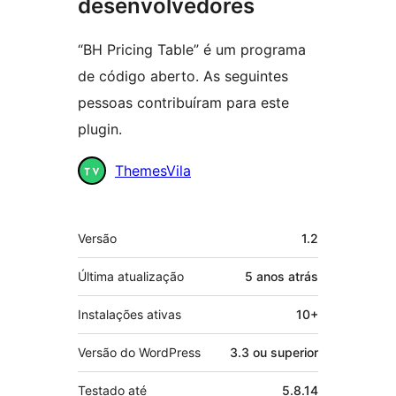
desenvolvedores
“BH Pricing Table” é um programa
de código aberto. As seguintes
pessoas contribuíram para este
plugin.
Colaboradores
ThemesVila
Meta
Versão
1.2
Última atualização
5 anos
atrás
Instalações ativas
10+
Versão do WordPress
3.3 ou superior
Testado até
5.8.14