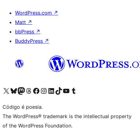
WordPress.com
↗
Matt
↗
bbPress
↗
BuddyPress
↗
Acessar nossa conta do X (antigo Twitter)
Acessar nossa conta do Bluesky
Acessar nossa conta do Mastodon
Acessar nossa conta do Threads
Acessar nossa página do Facebook
Acessar nossa conta do Instagram
Acessar nossa conta do LinkedIn
Acessar nossa conta do TikTok
Acessar nosso canal do YouTube
Acessar nossa conta no Tumblr
Código é poesia.
The WordPress® trademark is the intellectual property
of the WordPress Foundation.