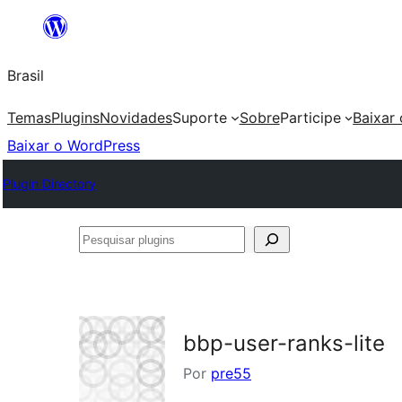
Pular
para
Brasil
o
conteúdo
Temas
Plugins
Novidades
Suporte
Sobre
Participe
Baixar
Baixar o WordPress
Plugin Directory
Pesquisar
plugins
bbp-user-ranks-lite
Por
pre55