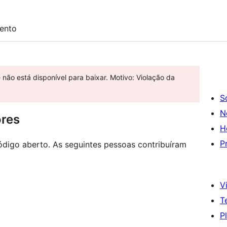
ento
e não está disponível para baixar. Motivo: Violação da
S
N
ores
H
P
digo aberto. As seguintes pessoas contribuíram
Vi
T
P