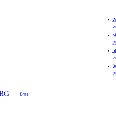
W
M
b
B
Brasil