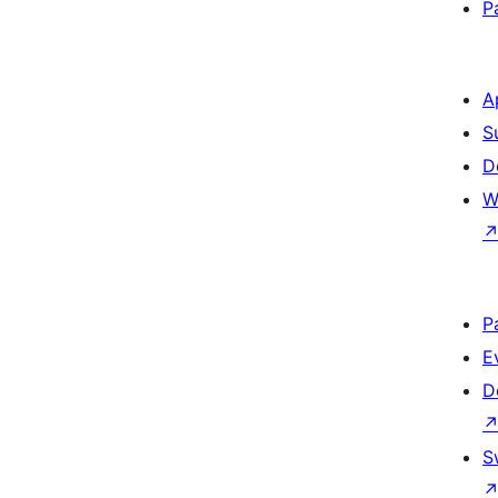
P
A
S
D
W
P
E
D
S