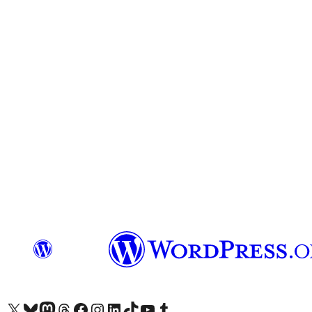
Acessar nossa conta do X (antigo Twitter)
Acessar nossa conta do Bluesky
Acessar nossa conta do Mastodon
Acessar nossa conta do Threads
Acessar nossa página do Facebook
Acessar nossa conta do Instagram
Acessar nossa conta do LinkedIn
Acessar nossa conta do TikTok
Acessar nosso canal do YouTube
Acessar nossa conta no Tumblr