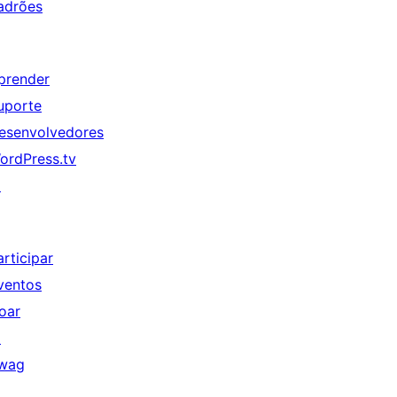
adrões
prender
uporte
esenvolvedores
ordPress.tv
↗
articipar
ventos
oar
↗
wag
↗