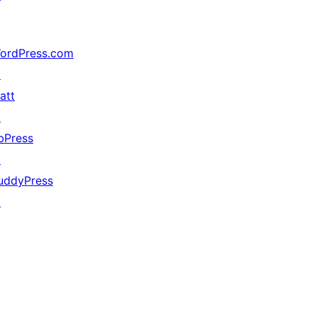
ordPress.com
↗
att
↗
bPress
↗
uddyPress
↗