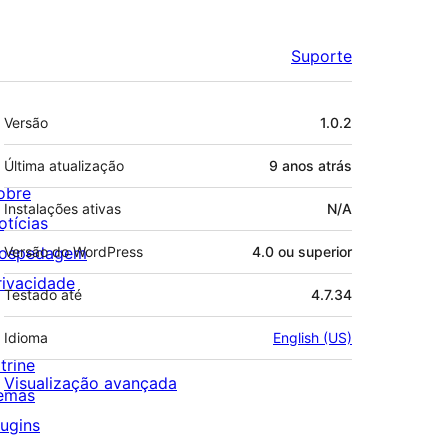
Suporte
Meta
Versão
1.0.2
Última atualização
9 anos
atrás
obre
Instalações ativas
N/A
otícias
ospedagem
Versão do WordPress
4.0 ou superior
rivacidade
Testado até
4.7.34
Idioma
English (US)
trine
Visualização avançada
emas
lugins