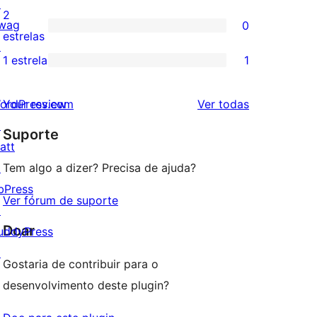
↗
4
avaliação
2
wag
0
estrela
com
0
estrelas
↗
3
avaliação
1 estrela
1
1
estrela
com
avaliação
2
avaliações
ordPress.com
Your review
Ver todas
com
estrela
↗
Suporte
1
att
estrela
↗
Tem algo a dizer? Precisa de ajuda?
bPress
Ver fórum de suporte
↗
Doar
uddyPress
↗
Gostaria de contribuir para o
desenvolvimento deste plugin?