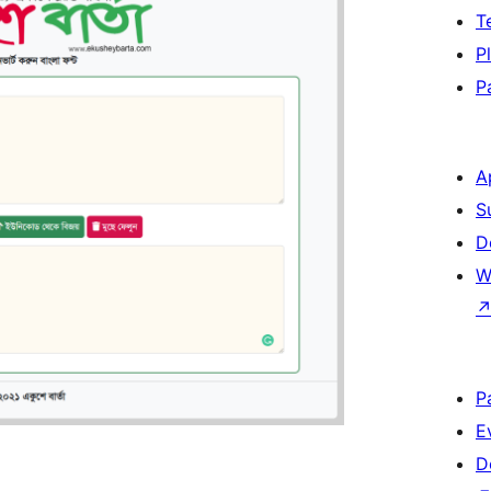
T
P
P
A
S
D
W
P
E
D