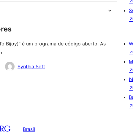
S
ores
To Bijoy)” é um programa de código aberto. As
W
n.
M
Synthia Soft
b
B
Brasil