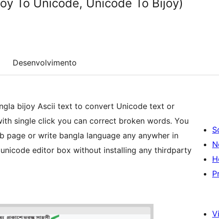
joy To Unicode, Unicode To Bijoy)
Desenvolvimento
ngla bijoy Ascii text to convert Unicode text or
with single click you can correct broken words. You
S
eb page or write bangla language any anywher in
N
unicode editor box without installing any thirdparty
H
P
Vi