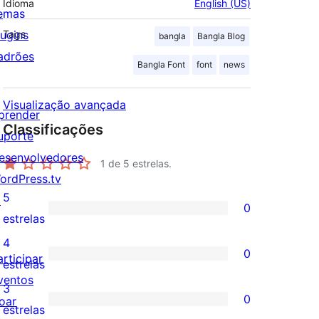
Idioma
English (US)
emas
lugins
Tags
bangla
Bangla Blog
adrões
Bangla Font
font
news
Visualização avançada
prender
Classificações
uporte
esenvolvedores
1
de 5 estrelas.
ordPress.tv
5
↗
0
0
estrelas
avaliação
4
0
articipar
com
0
estrelas
ventos
5
avaliação
3
0
oar
estrela
com
0
estrelas