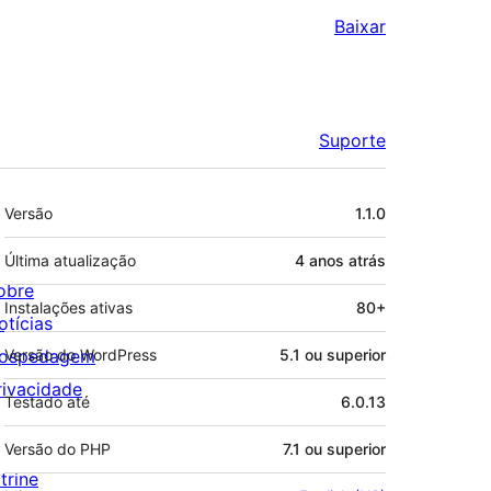
Baixar
Suporte
Meta
Versão
1.1.0
Última atualização
4 anos
atrás
obre
Instalações ativas
80+
otícias
ospedagem
Versão do WordPress
5.1 ou superior
rivacidade
Testado até
6.0.13
Versão do PHP
7.1 ou superior
trine