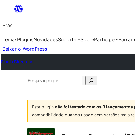
Pular
para
Brasil
o
conteúdo
Temas
Plugins
Novidades
Suporte
Sobre
Participe
Baixar
Baixar o WordPress
Plugin Directory
Pesquisar
plugins
Este plugin
não foi testado com os 3 lançamentos 
compatibilidade quando usado com versões mais re