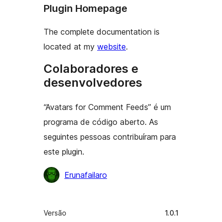
Plugin Homepage
The complete documentation is
located at my
website
.
Colaboradores e
desenvolvedores
“Avatars for Comment Feeds” é um
programa de código aberto. As
seguintes pessoas contribuíram para
este plugin.
Colaboradores
Erunafailaro
Meta
Versão
1.0.1