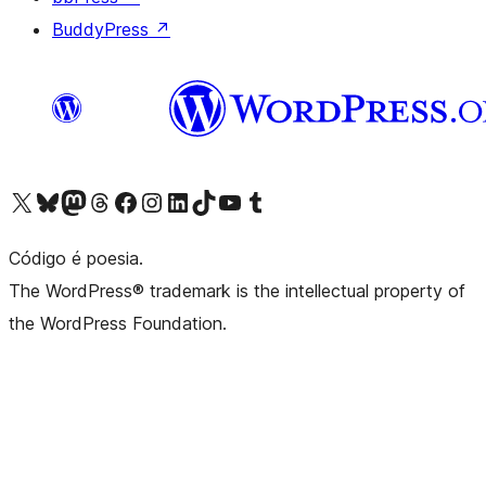
BuddyPress
↗
Acessar nossa conta do X (antigo Twitter)
Acessar nossa conta do Bluesky
Acessar nossa conta do Mastodon
Acessar nossa conta do Threads
Acessar nossa página do Facebook
Acessar nossa conta do Instagram
Acessar nossa conta do LinkedIn
Acessar nossa conta do TikTok
Acessar nosso canal do YouTube
Acessar nossa conta no Tumblr
Código é poesia.
The WordPress® trademark is the intellectual property of
the WordPress Foundation.