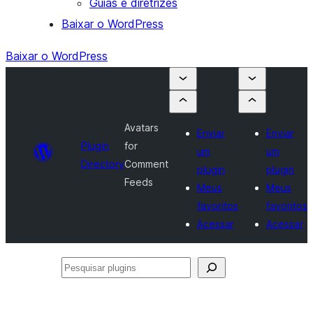
Guias e diretrizes
Baixar o WordPress
Baixar o WordPress
Avatars
Enviar
Enviar
Plugin
for
um
um
Directory
Comment
plugin
plugin
Feeds
Meus
Meus
favoritos
favoritos
Acessar
Acessar
Pesquisar
plugins