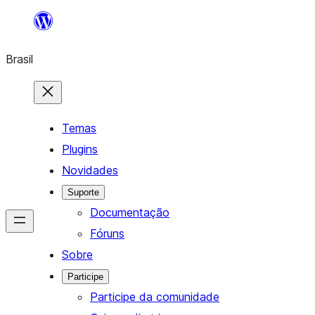
Pular
para
Brasil
o
conteúdo
Temas
Plugins
Novidades
Suporte
Documentação
Fóruns
Sobre
Participe
Participe da comunidade