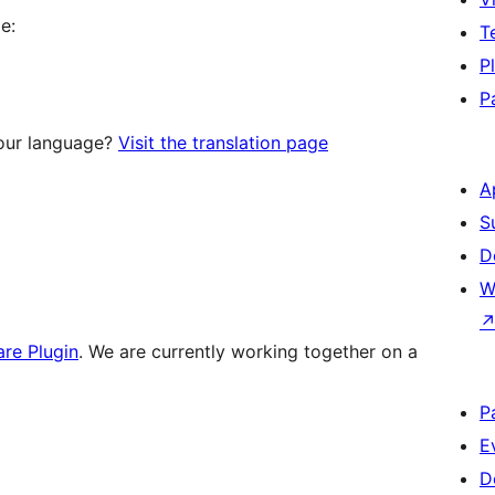
e:
T
P
P
your language?
Visit the translation page
A
S
D
W
are Plugin
. We are currently working together on a
P
E
D