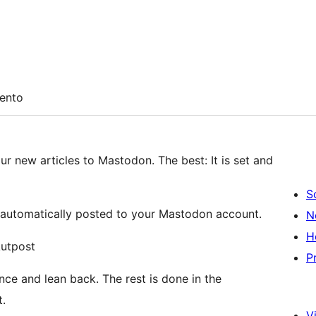
ento
r new articles to Mastodon. The best: It is set and
S
automatically posted to your Mastodon account.
N
H
Autpost
P
nce and lean back. The rest is done in the
t.
Vi