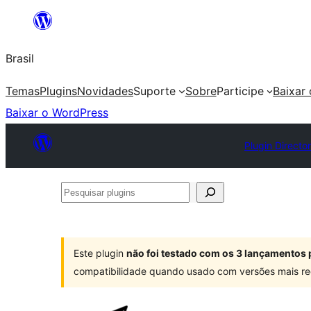
Pular
para
Brasil
o
conteúdo
Temas
Plugins
Novidades
Suporte
Sobre
Participe
Baixar
Baixar o WordPress
Plugin Directo
Pesquisar
plugins
Este plugin
não foi testado com os 3 lançamentos 
compatibilidade quando usado com versões mais re