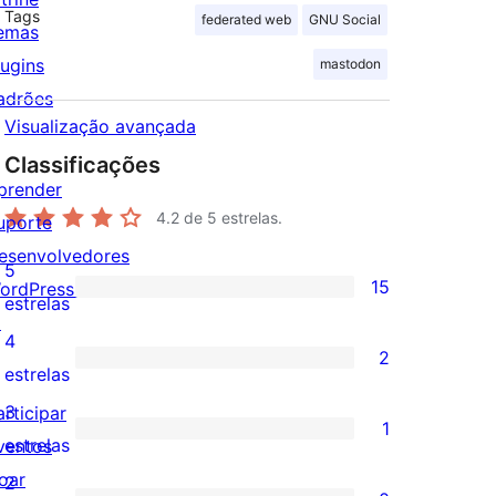
Tags
federated web
GNU Social
emas
lugins
mastodon
adrões
Visualização avançada
Classificações
prender
4.2
de 5 estrelas.
uporte
esenvolvedores
5
15
ordPress.tv
15
estrelas
↗
avaliações
4
2
com
2
estrelas
5
avaliações
3
articipar
1
estrelas
com
1
estrelas
ventos
4
avaliação
oar
2