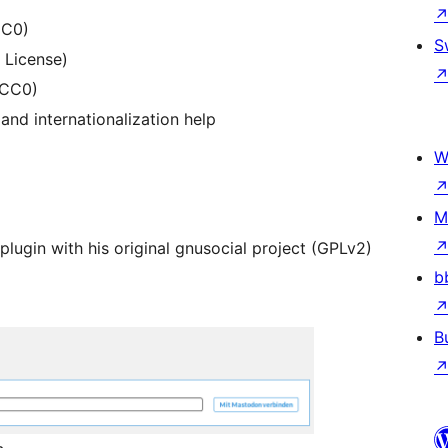
CC0)
S
s License)
(CC0)
 and internationalization help
W
M
 plugin with his original gnusocial project (GPLv2)
b
B