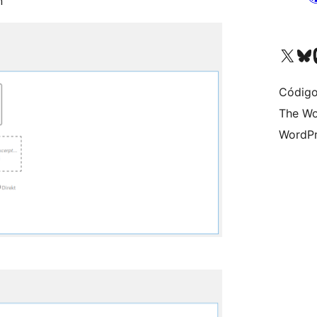
n
Acessar nossa conta do X 
Acessar no
A
Código
The Wo
WordPr