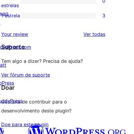
0
estrelas
com
↗
0
estrelas
3
wag
avaliação
1 estrela
3
3
estrela
↗
com
avaliações
2
avaliações
Your review
Ver todas
com
estrela
Suporte
1
ordPress.com
estrelas
↗
Tem algo a dizer? Precisa de ajuda?
att
↗
Ver fórum de suporte
bPress
Doar
↗
uddyPress
Gostaria de contribuir para o
↗
desenvolvimento deste plugin?
Doe para este plugin