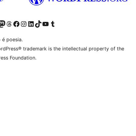
(antigo Twitter)
ssa conta do Bluesky
cessar nossa conta do Mastodon
Acessar nossa conta do Threads
Acessar nossa página do Facebook
Acessar nossa conta do Instagram
Acessar nossa conta do LinkedIn
Acessar nossa conta do TikTok
Acessar nosso canal do YouTube
Acessar nossa conta no Tumblr
 é poesia.
rdPress® trademark is the intellectual property of the
ess Foundation.