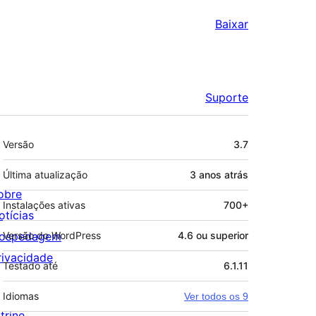
Baixar
Suporte
Meta
Versão
3.7
Última atualização
3 anos
atrás
obre
Instalações ativas
700+
otícias
ospedagem
Versão do WordPress
4.6 ou superior
rivacidade
Testado até
6.1.11
Idiomas
Ver todos os 9
trine