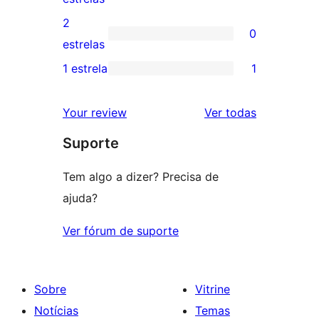
4
avaliação
2
0
estrela
com
0
estrelas
3
avaliação
1 estrela
1
1
estrela
com
avaliação
2
avaliações
Your review
Ver todas
com
estrela
Suporte
1
estrela
Tem algo a dizer? Precisa de
ajuda?
Ver fórum de suporte
Sobre
Vitrine
Notícias
Temas