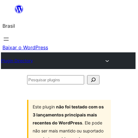
Pular
para
Brasil
o
conteúdo
Baixar o WordPress
Plugin Directory
Pesquisar
plugins
Este plugin
não foi testado com os
3 lançamentos principais mais
recentes do WordPress
. Ele pode
não ser mais mantido ou suportado