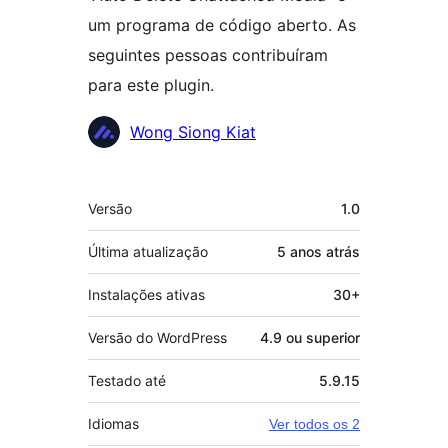
um programa de código aberto. As
seguintes pessoas contribuíram
para este plugin.
Colaboradores
Wong Siong Kiat
Meta
Versão
1.0
Última atualização
5 anos
atrás
Instalações ativas
30+
Versão do WordPress
4.9 ou superior
Testado até
5.9.15
Idiomas
Ver todos os 2