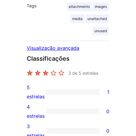
Tags
attachments
images
media
unattached
unused
Visualização avançada
Classificações
3
de 5 estrelas.
5
1
1
estrelas
avaliação
4
0
com
0
estrelas
5
avaliação
3
0
estrela
com
0
estrelas