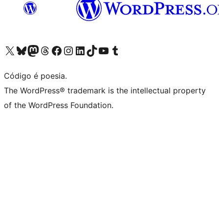
Acessar nossa conta do X (antigo Twitter)
Acessar nossa conta do Bluesky
Acessar nossa conta do Mastodon
Acessar nossa conta do Threads
Acessar nossa página do Facebook
Acessar nossa conta do Instagram
Acessar nossa conta do LinkedIn
Acessar nossa conta do TikTok
Acessar nosso canal do YouTube
Acessar nossa conta no Tumblr
Código é poesia.
The WordPress® trademark is the intellectual property
of the WordPress Foundation.