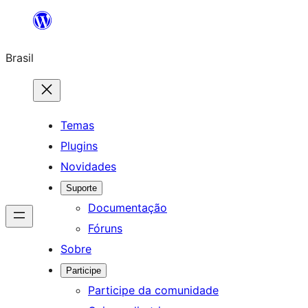
Pular
para
Brasil
o
conteúdo
Temas
Plugins
Novidades
Suporte
Documentação
Fóruns
Sobre
Participe
Participe da comunidade