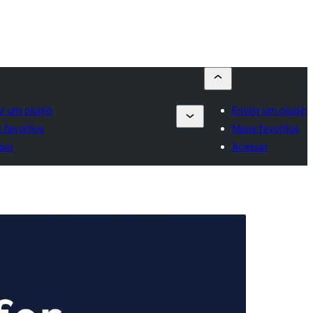
ar um plugin
Enviar um plugin
 favoritos
Meus favoritos
sar
Acessar