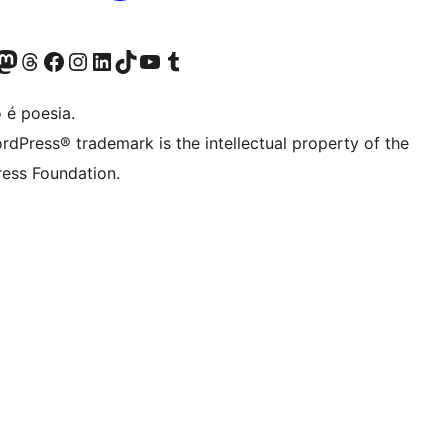
(antigo Twitter)
ssa conta do Bluesky
cessar nossa conta do Mastodon
Acessar nossa conta do Threads
Acessar nossa página do Facebook
Acessar nossa conta do Instagram
Acessar nossa conta do LinkedIn
Acessar nossa conta do TikTok
Acessar nosso canal do YouTube
Acessar nossa conta no Tumblr
 é poesia.
rdPress® trademark is the intellectual property of the
ess Foundation.