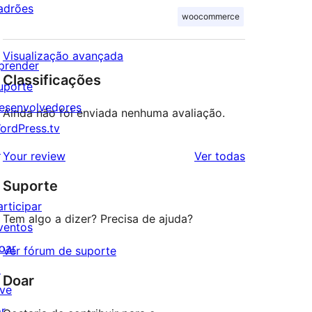
adrões
woocommerce
Visualização avançada
prender
Classificações
uporte
esenvolvedores
Ainda não foi enviada nenhuma avaliação.
ordPress.tv
↗
avaliações
Your review
Ver todas
Suporte
articipar
Tem algo a dizer? Precisa de ajuda?
ventos
oar
Ver fórum de suporte
↗
Doar
ive
or