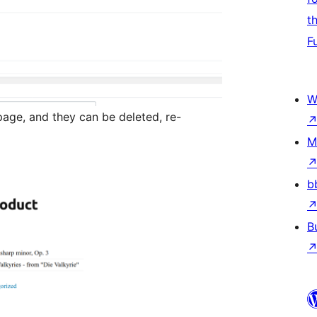
t
F
W
page, and they can be deleted, re-
M
b
B