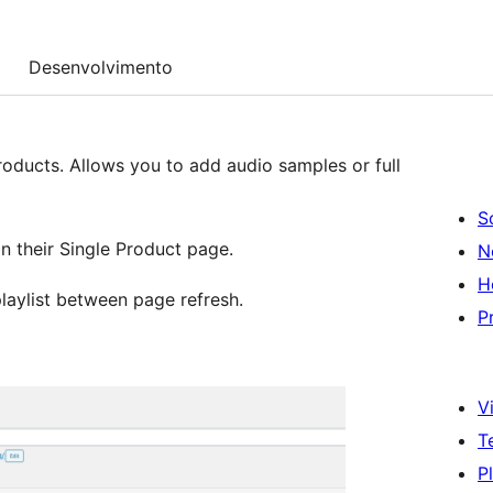
Desenvolvimento
oducts. Allows you to add audio samples or full
S
on their Single Product page.
N
H
playlist between page refresh.
P
Vi
T
P