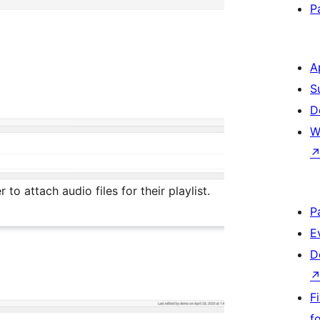
P
A
S
D
W
to attach audio files for their playlist.
P
E
D
F
f