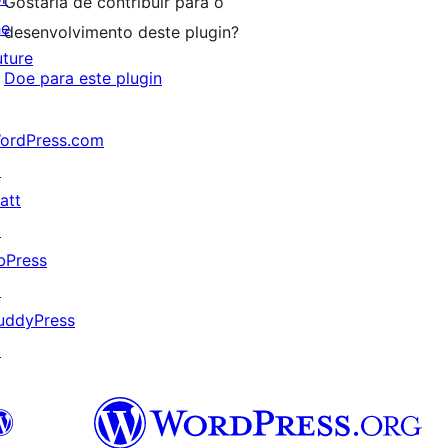
Gostaria de contribuir para o
he
desenvolvimento deste plugin?
uture
Doe para este plugin
ordPress.com
↗
att
↗
bPress
↗
uddyPress
↗