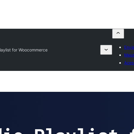
Envi
laylist for Woocommerce
Meus
Aces