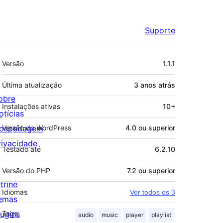
Suporte
Meta
Versão
1.1.1
Última atualização
3 anos
atrás
obre
Instalações ativas
10+
otícias
ospedagem
Versão do WordPress
4.0 ou superior
rivacidade
Testado até
6.2.10
Versão do PHP
7.2 ou superior
trine
Idiomas
Ver todos os 3
emas
lugins
Tags
audio
music
player
playlist