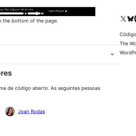
Acessar nossa conta do X 
Acessar no
A
on the bottom of the page.
Código
The Wo
WordPr
ores
ma de código aberto. As seguintes pessoas
Joan Rodas