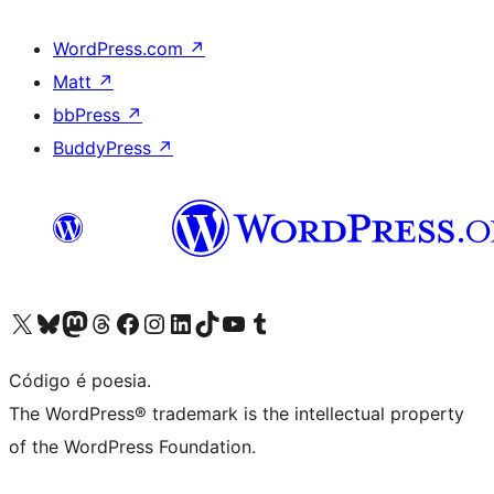
WordPress.com
↗
Matt
↗
bbPress
↗
BuddyPress
↗
Acessar nossa conta do X (antigo Twitter)
Acessar nossa conta do Bluesky
Acessar nossa conta do Mastodon
Acessar nossa conta do Threads
Acessar nossa página do Facebook
Acessar nossa conta do Instagram
Acessar nossa conta do LinkedIn
Acessar nossa conta do TikTok
Acessar nosso canal do YouTube
Acessar nossa conta no Tumblr
Código é poesia.
The WordPress® trademark is the intellectual property
of the WordPress Foundation.