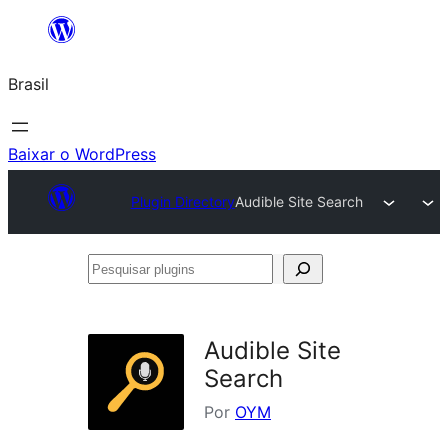
Pular
para
Brasil
o
conteúdo
Baixar o WordPress
Plugin Directory
Audible Site Search
Pesquisar
plugins
Audible Site
Search
Por
OYM