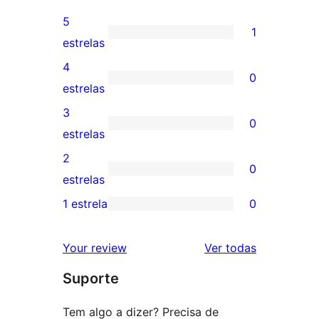
5
1
1
estrelas
avaliação
4
0
com
0
estrelas
5
avaliação
3
0
estrela
com
0
estrelas
4
avaliação
2
0
estrela
com
0
estrelas
3
avaliação
1 estrela
0
0
estrela
com
avaliação
2
avaliações
Your review
Ver todas
com
estrela
Suporte
1
estrela
Tem algo a dizer? Precisa de