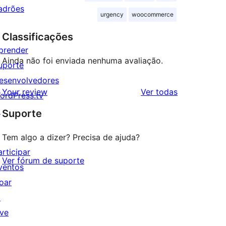
adrões
urgency
woocommerce
Classificações
prender
Ainda não foi enviada nenhuma avaliação.
uporte
esenvolvedores
avaliações
Your review
Ver todas
ordPress.tv
↗
Suporte
Tem algo a dizer? Precisa de ajuda?
articipar
Ver fórum de suporte
ventos
oar
↗
ive