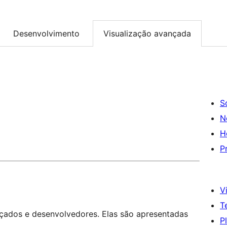
Desenvolvimento
Visualização avançada
S
N
H
P
Vi
T
nçados e desenvolvedores. Elas são apresentadas
P