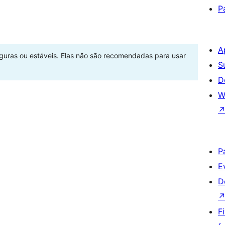
P
A
eguras ou estáveis. Elas não são recomendadas para usar
S
D
W
P
E
D
F