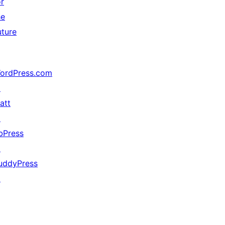
or
he
uture
ordPress.com
↗
att
↗
bPress
↗
uddyPress
↗