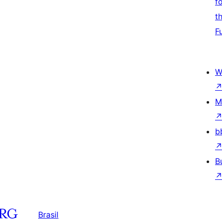
f
t
F
W
M
b
B
Brasil