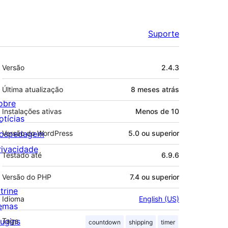
Suporte
Meta
Versão
2.4.3
Última atualização
8 meses
atrás
obre
Instalações ativas
Menos de 10
otícias
ospedagem
Versão do WordPress
5.0 ou superior
rivacidade
Testado até
6.9.6
Versão do PHP
7.4 ou superior
trine
Idioma
English (US)
emas
lugins
Tags
countdown
shipping
timer