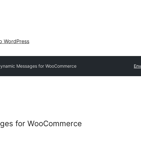
 o WordPress
 Dynamic Messages for WooCommerce
Env
ages for WooCommerce