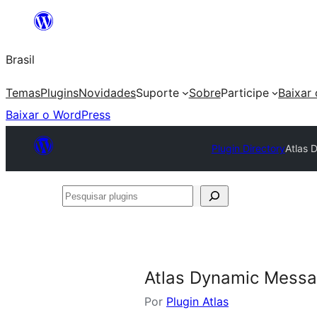
Pular
para
Brasil
o
conteúdo
Temas
Plugins
Novidades
Suporte
Sobre
Participe
Baixar
Baixar o WordPress
Plugin Directory
Atlas
Pesquisar
plugins
Atlas Dynamic Mess
Por
Plugin Atlas