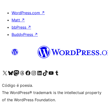
WordPress.com
↗
Matt
↗
bbPress
↗
BuddyPress
↗
Acessar nossa conta do X (antigo Twitter)
Acessar nossa conta do Bluesky
Acessar nossa conta do Mastodon
Acessar nossa conta do Threads
Acessar nossa página do Facebook
Acessar nossa conta do Instagram
Acessar nossa conta do LinkedIn
Acessar nossa conta do TikTok
Acessar nosso canal do YouTube
Acessar nossa conta no Tumblr
Código é poesia.
The WordPress® trademark is the intellectual property
of the WordPress Foundation.