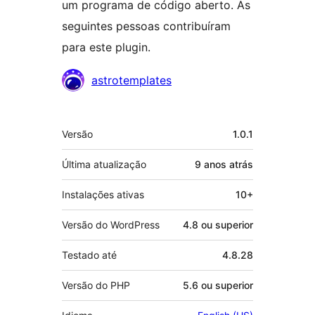
um programa de código aberto. As
seguintes pessoas contribuíram
para este plugin.
Colaboradores
astrotemplates
Meta
Versão
1.0.1
Última atualização
9 anos
atrás
Instalações ativas
10+
Versão do WordPress
4.8 ou superior
Testado até
4.8.28
Versão do PHP
5.6 ou superior