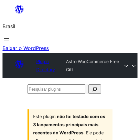
Pular
para
Brasil
o
conteúdo
Baixar o WordPress
Plugin
Astro WooCommerce Free
Directory
Gift
Pesquisar
plugins
Este plugin
não foi testado com os
3 lançamentos principais mais
recentes do WordPress
. Ele pode