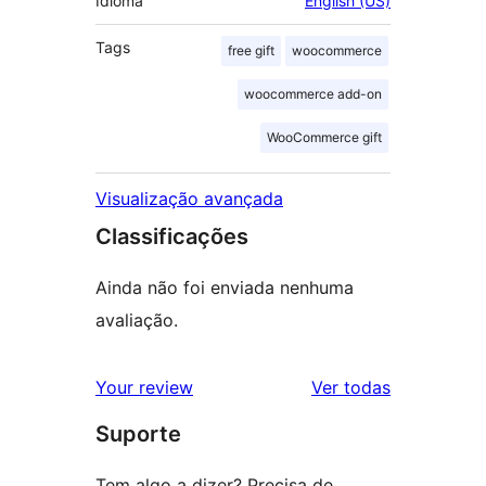
Idioma
English (US)
Tags
free gift
woocommerce
woocommerce add-on
WooCommerce gift
Visualização avançada
Classificações
Ainda não foi enviada nenhuma
avaliação.
avaliações
Your review
Ver todas
Suporte
Tem algo a dizer? Precisa de