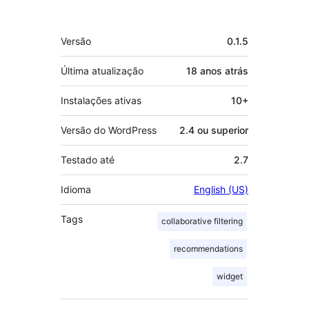
Meta
Versão
0.1.5
Última atualização
18 anos
atrás
Instalações ativas
10+
Versão do WordPress
2.4 ou superior
Testado até
2.7
Idioma
English (US)
Tags
collaborative filtering
recommendations
widget