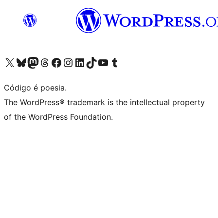
Acessar nossa conta do X (antigo Twitter)
Acessar nossa conta do Bluesky
Acessar nossa conta do Mastodon
Acessar nossa conta do Threads
Acessar nossa página do Facebook
Acessar nossa conta do Instagram
Acessar nossa conta do LinkedIn
Acessar nossa conta do TikTok
Acessar nosso canal do YouTube
Acessar nossa conta no Tumblr
Código é poesia.
The WordPress® trademark is the intellectual property
of the WordPress Foundation.