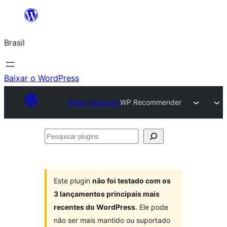
Pular
para
Brasil
o
conteúdo
Baixar o WordPress
Plugin Directory
WP Recommender
Pesquisar
plugins
Este plugin
não foi testado com os
3 lançamentos principais mais
recentes do WordPress
. Ele pode
não ser mais mantido ou suportado