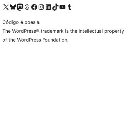
Acessar nossa conta do X (antigo Twitter)
Acessar nossa conta do Bluesky
Acessar nossa conta do Mastodon
Acessar nossa conta do Threads
Acessar nossa página do Facebook
Acessar nossa conta do Instagram
Acessar nossa conta do LinkedIn
Acessar nossa conta do TikTok
Acessar nosso canal do YouTube
Acessar nossa conta no Tumblr
Código é poesia.
The WordPress® trademark is the intellectual property
of the WordPress Foundation.