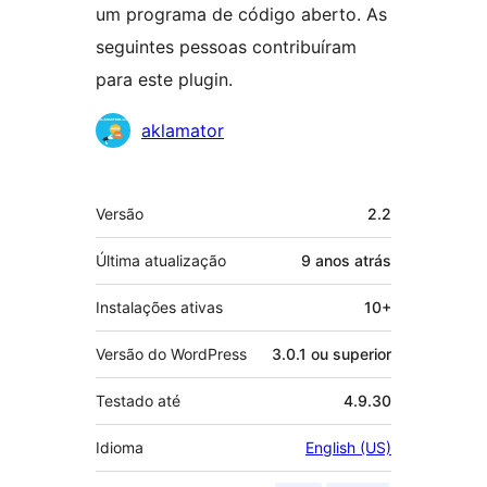
um programa de código aberto. As
seguintes pessoas contribuíram
para este plugin.
Colaboradores
aklamator
Meta
Versão
2.2
Última atualização
9 anos
atrás
Instalações ativas
10+
Versão do WordPress
3.0.1 ou superior
Testado até
4.9.30
Idioma
English (US)