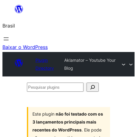
Pular
para
Brasil
o
conteúdo
Baixar o WordPress
Plugin
Aklamator – Youtube Your
Directory
Blog
Pesquisar
plugins
Este plugin
não foi testado com os
3 lançamentos principais mais
recentes do WordPress
. Ele pode