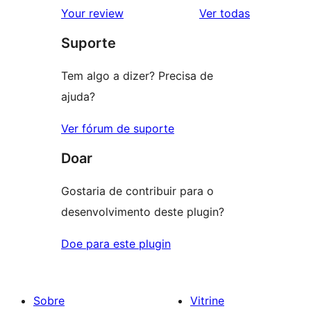
avaliações
2
avaliações
Your review
Ver todas
com
estrela
Suporte
1
estrelas
Tem algo a dizer? Precisa de
ajuda?
Ver fórum de suporte
Doar
Gostaria de contribuir para o
desenvolvimento deste plugin?
Doe para este plugin
Sobre
Vitrine