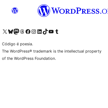
Acessar nossa conta do X (antigo Twitter)
Acessar nossa conta do Bluesky
Acessar nossa conta do Mastodon
Acessar nossa conta do Threads
Acessar nossa página do Facebook
Acessar nossa conta do Instagram
Acessar nossa conta do LinkedIn
Acessar nossa conta do TikTok
Acessar nosso canal do YouTube
Acessar nossa conta no Tumblr
Código é poesia.
The WordPress® trademark is the intellectual property
of the WordPress Foundation.