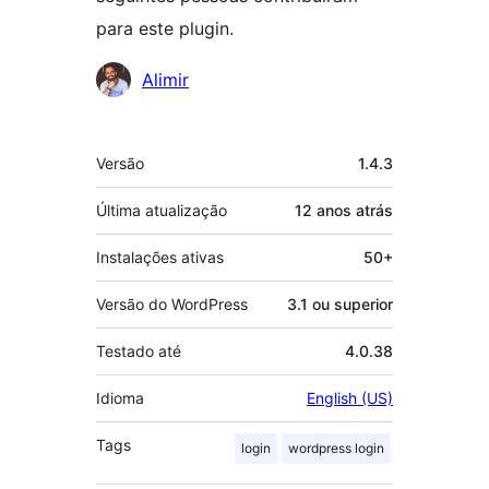
para este plugin.
Colaboradores
Alimir
Meta
Versão
1.4.3
Última atualização
12 anos
atrás
Instalações ativas
50+
Versão do WordPress
3.1 ou superior
Testado até
4.0.38
Idioma
English (US)
Tags
login
wordpress login