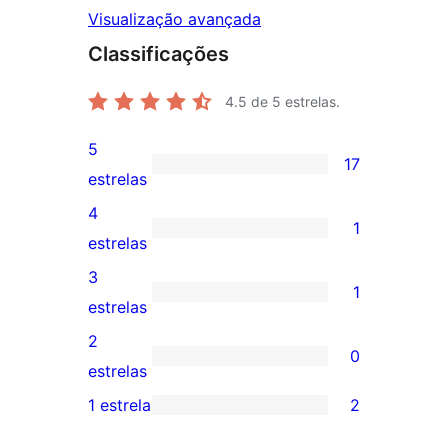
Visualização avançada
Classificações
4.5
de 5 estrelas.
5
17
17
estrelas
avaliações
4
1
com
1
estrelas
5
avaliação
3
1
estrelas
com
1
estrelas
4
avaliação
2
0
estrela
com
0
estrelas
3
avaliação
1 estrela
2
2
estrela
com