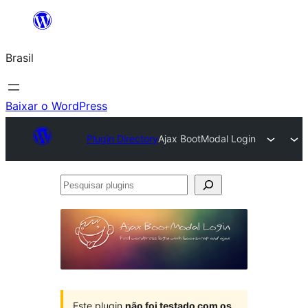
Pular
para
Brasil
o
conteúdo
Baixar o WordPress
Plugin Directory
Ajax BootModal Login
Pesquisar
plugins
Este plugin
não foi testado com os