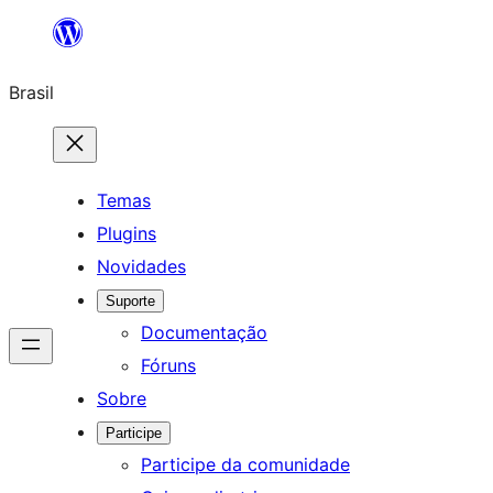
Pular
para
Brasil
o
conteúdo
Temas
Plugins
Novidades
Suporte
Documentação
Fóruns
Sobre
Participe
Participe da comunidade