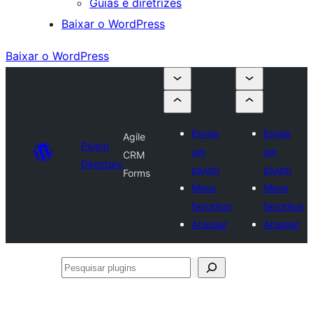
Guias e diretrizes
Baixar o WordPress
Baixar o WordPress
Enviar
Enviar
Agile
Plugin
um
um
CRM
Directory
plugin
plugin
Forms
Meus
Meus
favoritos
favoritos
Acessar
Acessar
Pesquisar
plugins