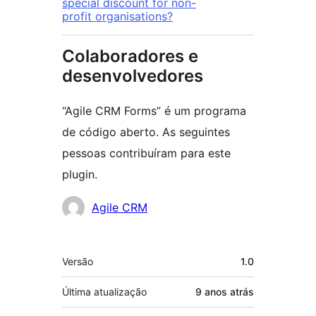
special discount for non-
profit organisations?
Colaboradores e
desenvolvedores
“Agile CRM Forms” é um programa
de código aberto. As seguintes
pessoas contribuíram para este
plugin.
Colaboradores
Agile CRM
Meta
Versão
1.0
Última atualização
9 anos
atrás