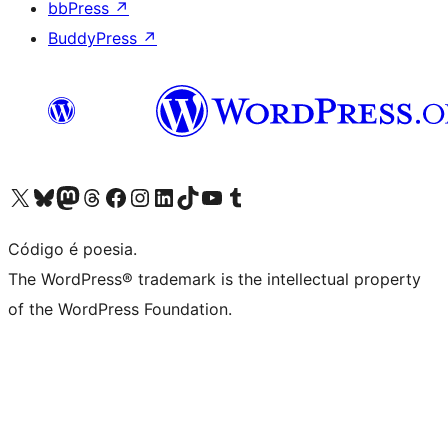
bbPress
↗
BuddyPress
↗
Acessar nossa conta do X (antigo Twitter)
Acessar nossa conta do Bluesky
Acessar nossa conta do Mastodon
Acessar nossa conta do Threads
Acessar nossa página do Facebook
Acessar nossa conta do Instagram
Acessar nossa conta do LinkedIn
Acessar nossa conta do TikTok
Acessar nosso canal do YouTube
Acessar nossa conta no Tumblr
Código é poesia.
The WordPress® trademark is the intellectual property
of the WordPress Foundation.