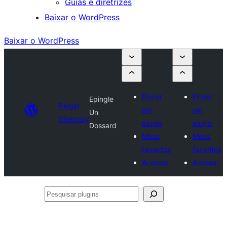
Guias e diretrizes
Baixar o WordPress
Baixar o WordPress
Enviar
Enviar
Epingle
Plugin
um
um
Un
Directory
plugin
plugin
Dossard
Meus
Meus
favoritos
favoritos
Acessar
Acessar
Pesquisar
plugins