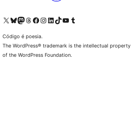
Acessar nossa conta do X (antigo Twitter)
Acessar nossa conta do Bluesky
Acessar nossa conta do Mastodon
Acessar nossa conta do Threads
Acessar nossa página do Facebook
Acessar nossa conta do Instagram
Acessar nossa conta do LinkedIn
Acessar nossa conta do TikTok
Acessar nosso canal do YouTube
Acessar nossa conta no Tumblr
Código é poesia.
The WordPress® trademark is the intellectual property
of the WordPress Foundation.