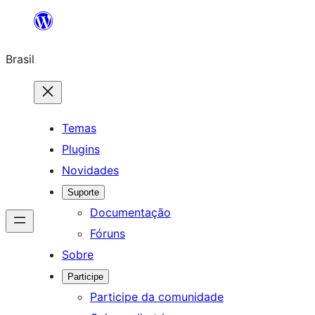
Pular
para
Brasil
o
conteúdo
Temas
Plugins
Novidades
Suporte
Documentação
Fóruns
Sobre
Participe
Participe da comunidade