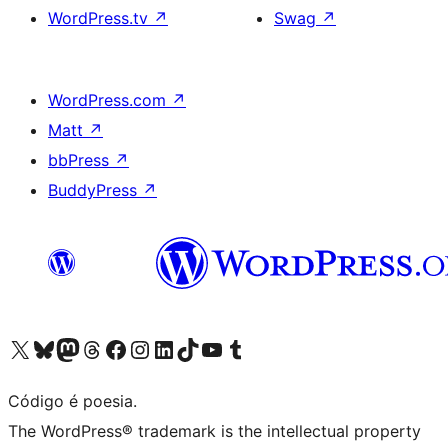
WordPress.tv
↗
Swag
↗
WordPress.com
↗
Matt
↗
bbPress
↗
BuddyPress
↗
Acessar nossa conta do X (antigo Twitter)
Acessar nossa conta do Bluesky
Acessar nossa conta do Mastodon
Acessar nossa conta do Threads
Acessar nossa página do Facebook
Acessar nossa conta do Instagram
Acessar nossa conta do LinkedIn
Acessar nossa conta do TikTok
Acessar nosso canal do YouTube
Acessar nossa conta no Tumblr
Código é poesia.
The WordPress® trademark is the intellectual property