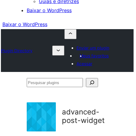
Guias e diretrizes
Baixar o WordPress
Baixar o WordPress
Enviar um plugin
Plugin Directory
Meus favoritos
Acessar
Pesquisar
plugins
advanced-
post-widget