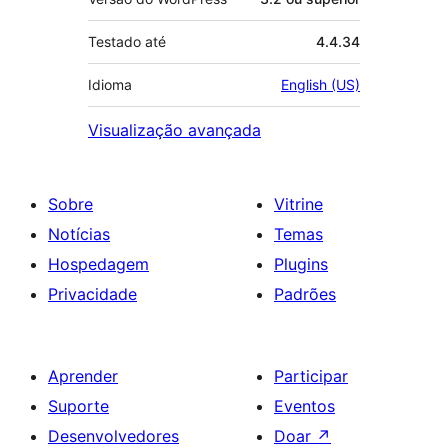
Testado até
4.4.34
Idioma
English (US)
Visualização avançada
Sobre
Vitrine
Notícias
Temas
Hospedagem
Plugins
Privacidade
Padrões
Aprender
Participar
Suporte
Eventos
Desenvolvedores
Doar
↗