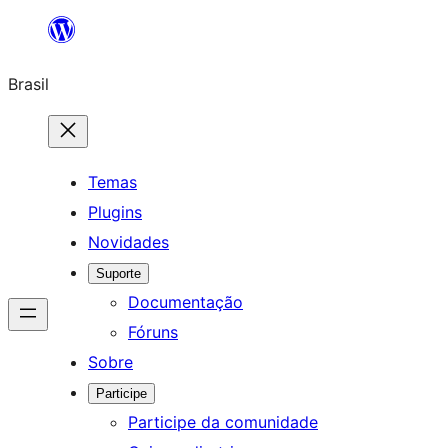
Pular
para
Brasil
o
conteúdo
Temas
Plugins
Novidades
Suporte
Documentação
Fóruns
Sobre
Participe
Participe da comunidade