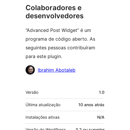
Colaboradores e
desenvolvedores
“Advanced Post Widget” é um
programa de código aberto. As
seguintes pessoas contribuíram
para este plugin.
Colaboradores
Ibrahim Abotaleb
Meta
Versão
1.0
Última atualização
10 anos
atrás
Instalações ativas
N/A
Versão do WordPress
3.2 ou superior