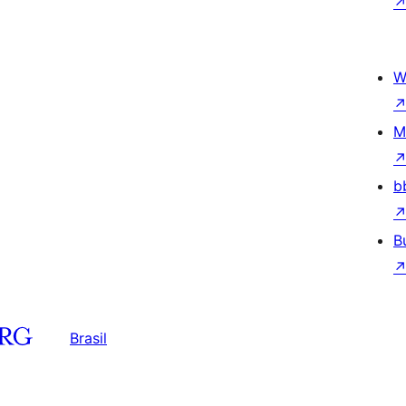
W
M
b
B
Brasil