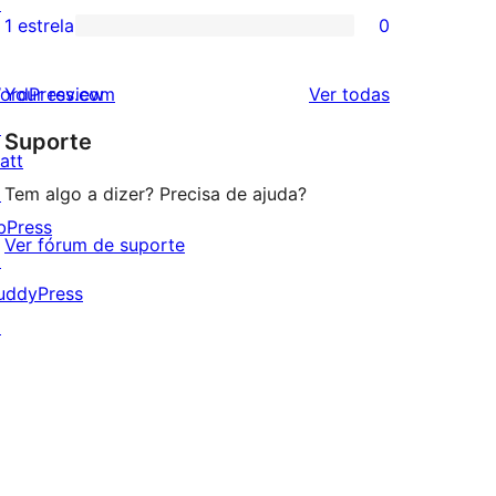
↗
3
avaliação
1 estrela
0
0
estrela
com
avaliação
2
avaliações
ordPress.com
Your review
Ver todas
com
estrela
↗
Suporte
1
att
estrela
↗
Tem algo a dizer? Precisa de ajuda?
bPress
Ver fórum de suporte
↗
uddyPress
↗