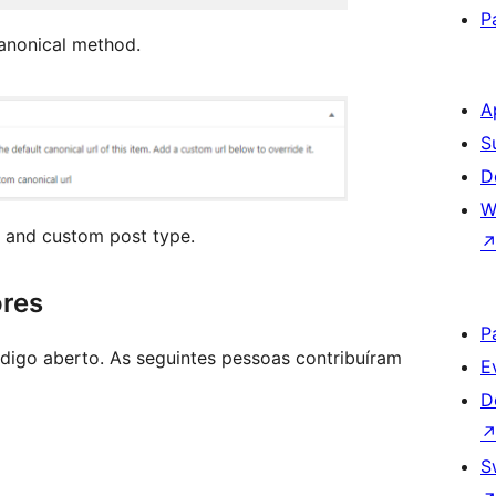
P
canonical method.
A
S
D
W
 and custom post type.
ores
P
igo aberto. As seguintes pessoas contribuíram
E
D
S