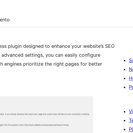
ento
ss plugin designed to enhance your website’s SEO
s advanced settings, you can easily configure
S
 engines prioritize the right pages for better
N
H
P
Vi
T
P