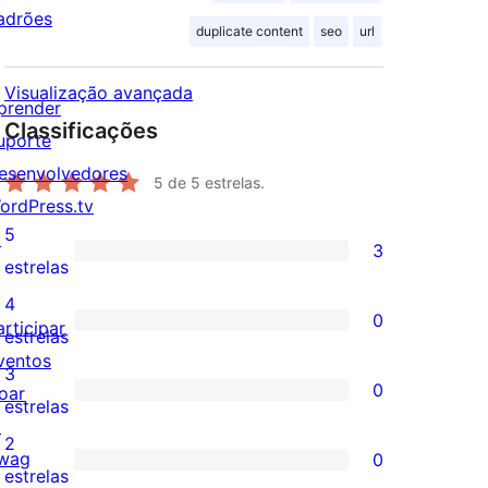
adrões
duplicate content
seo
url
Visualização avançada
prender
Classificações
uporte
esenvolvedores
5
de 5 estrelas.
ordPress.tv
5
↗
3
3
estrelas
avaliações
4
0
articipar
com
0
estrelas
ventos
5
avaliação
3
0
oar
estrelas
com
0
estrelas
↗
4
avaliação
2
wag
0
estrela
com
0
estrelas