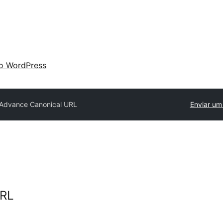
 o WordPress
Advance Canonical URL
Enviar um
URL