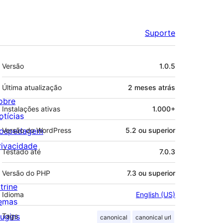
Suporte
Meta
Versão
1.0.5
Última atualização
2 meses
atrás
obre
Instalações ativas
1.000+
otícias
ospedagem
Versão do WordPress
5.2 ou superior
rivacidade
Testado até
7.0.3
Versão do PHP
7.3 ou superior
trine
Idioma
English (US)
emas
lugins
Tags
canonical
canonical url