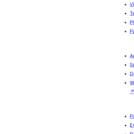
Vi
T
P
P
A
S
D
W
P
E