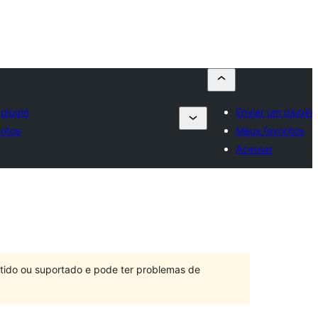
 plugin
Enviar um plugin
ritos
Meus favoritos
Acessar
ntido ou suportado e pode ter problemas de