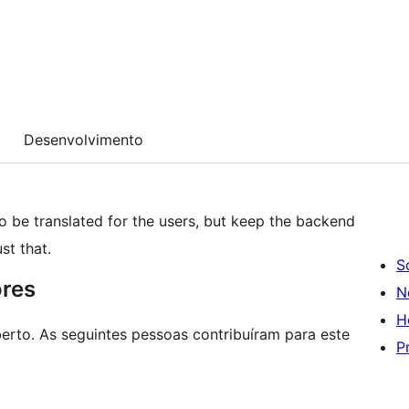
Desenvolvimento
 be translated for the users, but keep the backend
st that.
S
ores
N
H
erto. As seguintes pessoas contribuíram para este
P