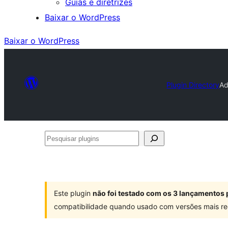
Guias e diretrizes
Baixar o WordPress
Baixar o WordPress
Plugin Directory
Ad
Pesquisar
plugins
Este plugin
não foi testado com os 3 lançamentos 
compatibilidade quando usado com versões mais re