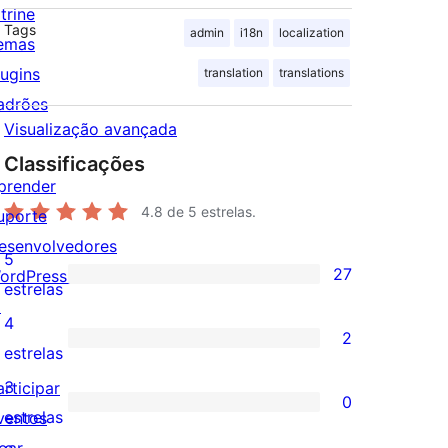
trine
Tags
admin
i18n
localization
emas
lugins
translation
translations
adrões
Visualização avançada
Classificações
prender
4.8
de 5 estrelas.
uporte
esenvolvedores
5
27
ordPress.tv
27
estrelas
↗
avaliações
4
2
com
2
estrelas
5
avaliações
3
articipar
0
estrelas
com
0
estrelas
ventos
4
avaliação