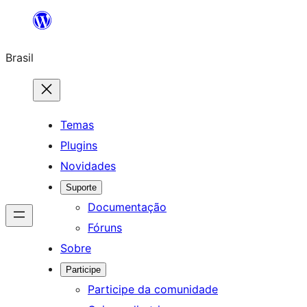
Pular
para
Brasil
o
conteúdo
Temas
Plugins
Novidades
Suporte
Documentação
Fóruns
Sobre
Participe
Participe da comunidade