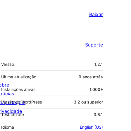
Baixar
Suporte
Meta
Versão
1.2.1
Última atualização
9 anos
atrás
obre
Instalações ativas
1.000+
otícias
ospedagem
Versão do WordPress
3.2 ou superior
rivacidade
Testado até
3.6.1
Idioma
English (US)