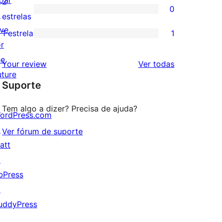
oar
2
0
estrelas
com
↗
0
estrelas
3
ive
avaliação
1 estrela
1
1
estrela
or
com
avaliação
he
2
avaliações
Your review
Ver todas
com
uture
estrela
Suporte
1
estrela
Tem algo a dizer? Precisa de ajuda?
ordPress.com
↗
Ver fórum de suporte
att
↗
bPress
↗
uddyPress
↗