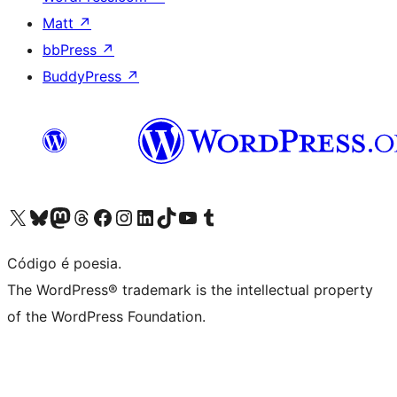
Matt
↗
bbPress
↗
BuddyPress
↗
Acessar nossa conta do X (antigo Twitter)
Acessar nossa conta do Bluesky
Acessar nossa conta do Mastodon
Acessar nossa conta do Threads
Acessar nossa página do Facebook
Acessar nossa conta do Instagram
Acessar nossa conta do LinkedIn
Acessar nossa conta do TikTok
Acessar nosso canal do YouTube
Acessar nossa conta no Tumblr
Código é poesia.
The WordPress® trademark is the intellectual property
of the WordPress Foundation.