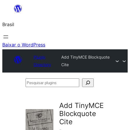
Pular
para
Brasil
o
conteúdo
Baixar o WordPress
Plugin
Add TinyMCE Blockquote
Directory
Cite
Pesquisar
plugins
Add TinyMCE
Blockquote
Cite