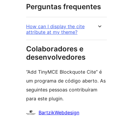
Perguntas frequentes
How can I display the cite
attribute at my theme?
Colaboradores e
desenvolvedores
“Add TinyMCE Blockquote Cite” é
um programa de código aberto. As
seguintes pessoas contribuíram
para este plugin.
Colaboradores
BartzikWebdesign
Meta