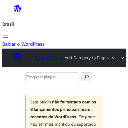
Pular
para
Brasil
o
conteúdo
Baixar o WordPress
Plugin Directory
Add Category to Pages
Pesquisar
plugins
Este plugin
não foi testado com os
3 lançamentos principais mais
recentes do WordPress
. Ele pode
não ser mais mantido ou suportado