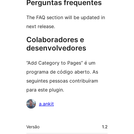
Perguntas frequentes
The FAQ section will be updated in
next release.
Colaboradores e
desenvolvedores
“Add Category to Pages” é um
programa de código aberto. As
seguintes pessoas contribuíram
para este plugin.
Colaboradores
a.ankit
Meta
Versão
1.2