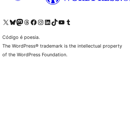
Acessar nossa conta do X (antigo Twitter)
Acessar nossa conta do Bluesky
Acessar nossa conta do Mastodon
Acessar nossa conta do Threads
Acessar nossa página do Facebook
Acessar nossa conta do Instagram
Acessar nossa conta do LinkedIn
Acessar nossa conta do TikTok
Acessar nosso canal do YouTube
Acessar nossa conta no Tumblr
Código é poesia.
The WordPress® trademark is the intellectual property
of the WordPress Foundation.