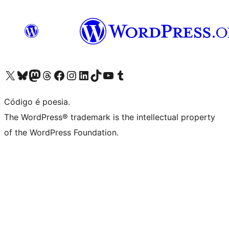
Acessar nossa conta do X (antigo Twitter)
Acessar nossa conta do Bluesky
Acessar nossa conta do Mastodon
Acessar nossa conta do Threads
Acessar nossa página do Facebook
Acessar nossa conta do Instagram
Acessar nossa conta do LinkedIn
Acessar nossa conta do TikTok
Acessar nosso canal do YouTube
Acessar nossa conta no Tumblr
Código é poesia.
The WordPress® trademark is the intellectual property
of the WordPress Foundation.