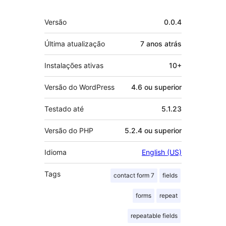
Meta
Versão
0.0.4
Última atualização
7 anos
atrás
Instalações ativas
10+
Versão do WordPress
4.6 ou superior
Testado até
5.1.23
Versão do PHP
5.2.4 ou superior
Idioma
English (US)
Tags
contact form 7
fields
forms
repeat
repeatable fields