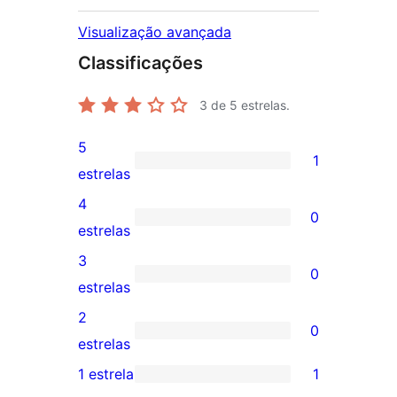
Visualização avançada
Classificações
3
de 5 estrelas.
5
1
1
estrelas
avaliação
4
0
com
0
estrelas
5
avaliação
3
0
estrela
com
0
estrelas
4
avaliação
2
0
estrela
com
0
estrelas
3
avaliação
1 estrela
1
1
estrela
com