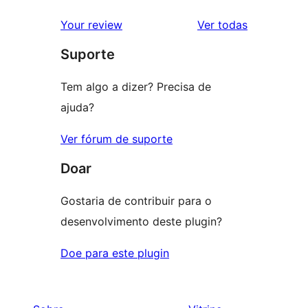
avaliação
2
avaliações
Your review
Ver todas
com
estrela
Suporte
1
estrela
Tem algo a dizer? Precisa de
ajuda?
Ver fórum de suporte
Doar
Gostaria de contribuir para o
desenvolvimento deste plugin?
Doe para este plugin