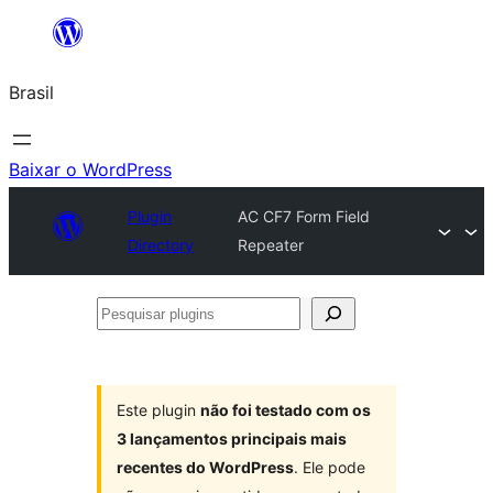
Pular
para
Brasil
o
conteúdo
Baixar o WordPress
Plugin
AC CF7 Form Field
Directory
Repeater
Pesquisar
plugins
Este plugin
não foi testado com os
3 lançamentos principais mais
recentes do WordPress
. Ele pode