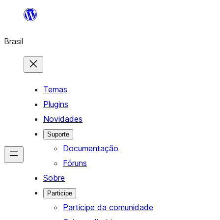
Pular
para
Brasil
o
conteúdo
Temas
Plugins
Novidades
Suporte
Documentação
Fóruns
Sobre
Participe
Participe da comunidade