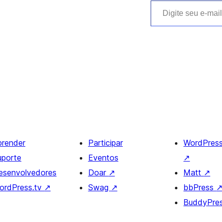
Digite seu e-mail…
prender
Participar
WordPres
uporte
Eventos
↗
esenvolvedores
Doar
↗
Matt
↗
ordPress.tv
↗
Swag
↗
bbPress
BuddyPre