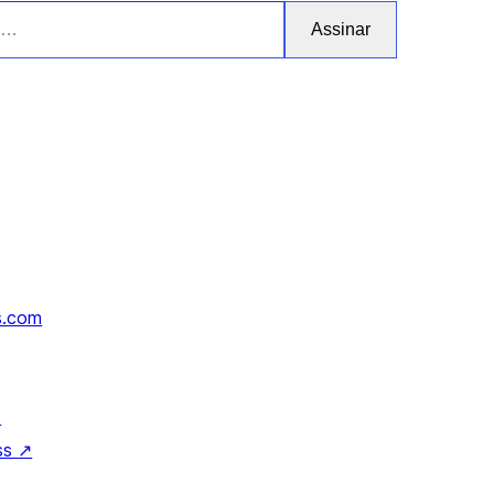
Assinar
s.com
↗
ss
↗