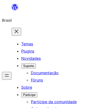
Pular
para
Brasil
o
conteúdo
Temas
Plugins
Novidades
Suporte
Documentação
Fóruns
Sobre
Participe
Participe da comunidade