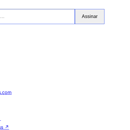
Assinar
s.com
↗
ss
↗