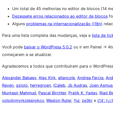
Um total de 45 melhorias no editor de blocos (14 m
Dezessete erros relacionados ao editor de blocos
fo
Alguns
problemas na internacionalização (i18n)
relac
Para uma lista completa das mudanças, veja a
lista de ti
Você pode
baixar o WordPress 5.0.2
ou ir em Painel
→
Atu
começaram a se atualizar.
Agradecemos a todos que contribuíram para o WordPress
Alexander Babaev
,
Alex Kirk
,
allancole
,
Andrea Fercia
,
And
Raven
,
gziolo
,
herregroen
,
iCaleb
,
Jb Audras
,
Joen Asmus
Muntasir Mahmud
,
Pascal Birchler
,
Pratik K. Yadav
,
Riad B
volodymyrkolesnykov
,
Weston Ruter
,
Yui
,
ze3kr
e
のむら