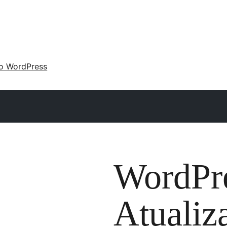
 o WordPress
WordPre
Atualiz