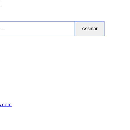
r
Assinar
s.com