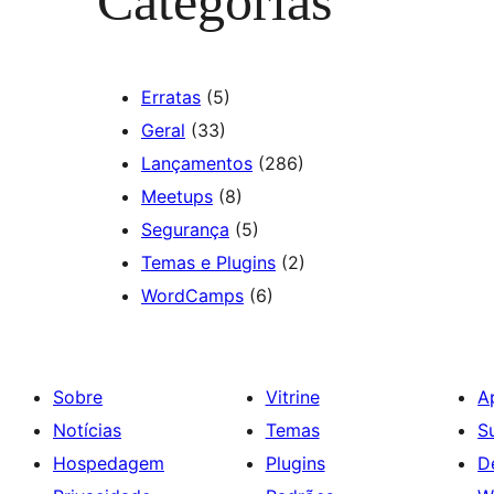
Categorias
Erratas
(5)
Geral
(33)
Lançamentos
(286)
Meetups
(8)
Segurança
(5)
Temas e Plugins
(2)
WordCamps
(6)
Sobre
Vitrine
A
Notícias
Temas
S
Hospedagem
Plugins
D