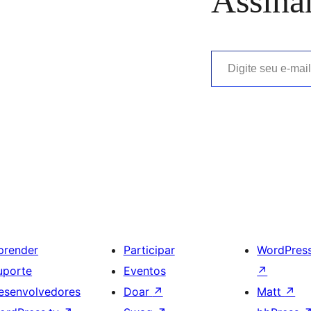
Assina
Digite seu e-mail…
prender
Participar
WordPres
uporte
Eventos
↗
esenvolvedores
Doar
↗
Matt
↗