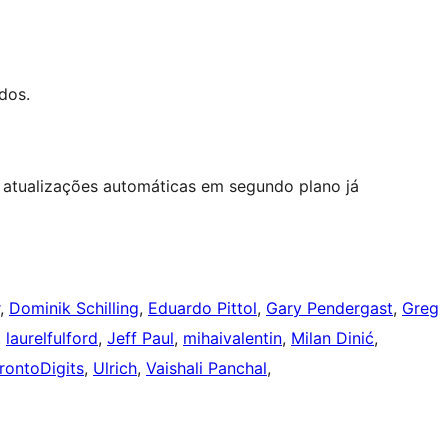
dos.
a atualizações automáticas em segundo plano já
,
Dominik Schilling
,
Eduardo Pittol
,
Gary Pendergast
,
Greg
,
laurelfulford
,
Jeff Paul
,
mihaivalentin
,
Milan Dinić
,
rontoDigits
,
Ulrich
,
Vaishali Panchal
,