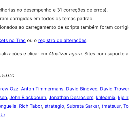
elhorias no desempenho e 31 correções de erros).
ram corrigidos em todos os temas padrão.
ionados ao carregamento de scripts também foram corrigi
ckets no Trac
ou o
registro de alterações
.
alizações e clicar em
Atualizar agora
. Sites com suporte 
 5.0.2:
rew Ozz
,
Anton Timmermans
,
David Binovec
,
David Trower
sen
,
John Blackbourn
,
Jonathan Desrosiers
,
khleomix
,
kjellr
enguella
,
Rich Tabor
,
strategio
,
Subrata Sarkar
,
tmatsuur
,
To
けい
.